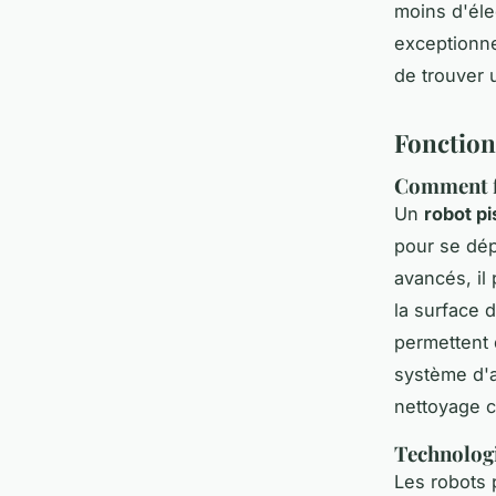
moins d'éle
exceptionne
de trouver u
Fonction
Comment fo
Un
robot pi
pour se dép
avancés, il 
la surface d
permettent 
système d'a
nettoyage co
Technologi
Les robots 