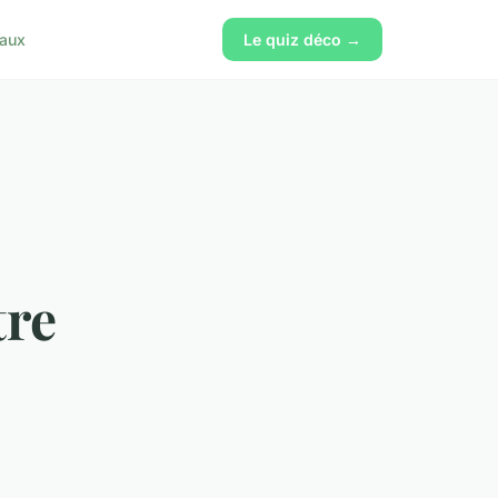
vaux
Le quiz déco →
tre