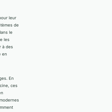
pour leur
ystèmes de
dans le
e les
r à des
e en
ges. En
scine, ces
en
s modernes
somment