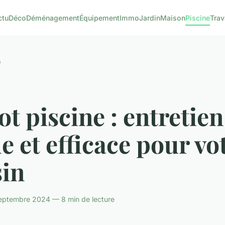
ctu
Déco
Déménagement
Équipement
Immo
Jardin
Maison
Piscine
Tra
e
t piscine : entretien
le et efficace pour vo
sin
eptembre 2024 — 8 min de lecture