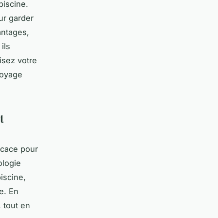
piscine.
ur garder
antages,
ils
isez votre
toyage
t
ficace pour
ologie
iscine,
e. En
 tout en