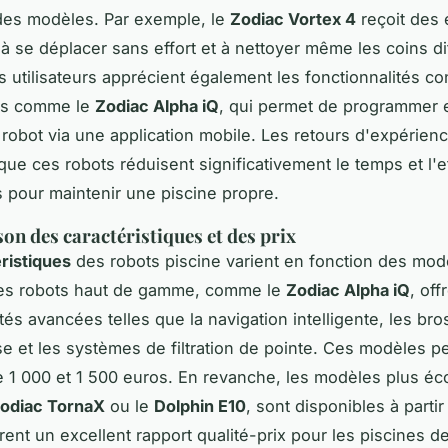
é des modèles. Par exemple, le
Zodiac Vortex 4
reçoit des 
à se déplacer sans effort et à nettoyer même les coins dif
s utilisateurs apprécient également les fonctionnalités c
es comme le
Zodiac Alpha iQ
, qui permet de programmer 
e robot via une application mobile. Les retours d'expérien
que ces robots réduisent significativement le temps et l'e
 pour maintenir une piscine propre.
n des caractéristiques et des prix
ristiques
des robots piscine varient en fonction des mod
es robots haut de gamme, comme le
Zodiac Alpha iQ
, off
tés avancées telles que la navigation intelligente, les br
se et les systèmes de filtration de pointe. Ces modèles p
e 1 000 et 1 500 euros. En revanche, les modèles plus é
odiac TornaX
ou le
Dolphin E10
, sont disponibles à parti
rent un excellent rapport qualité-prix pour les piscines de 