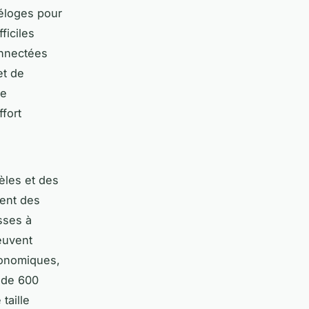
éloges pour
ficiles
onnectées
et de
ce
ffort
èles et des
rent des
osses à
euvent
conomiques,
r de 600
taille