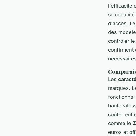
l'efficacit
sa capacité 
d'accès. Le
des modèl
contrôler l
confirment 
nécessaires
Comparaiso
Les
caracté
marques. L
fonctionnali
haute vites
coûter entr
comme le
Z
euros et off