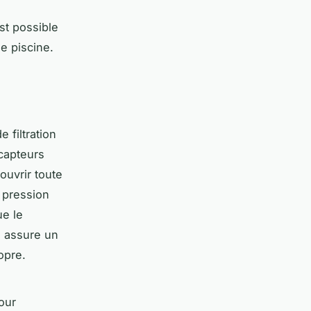
st possible
de piscine.
 filtration
capteurs
ouvrir toute
e pression
ue le
s assure un
opre.
our