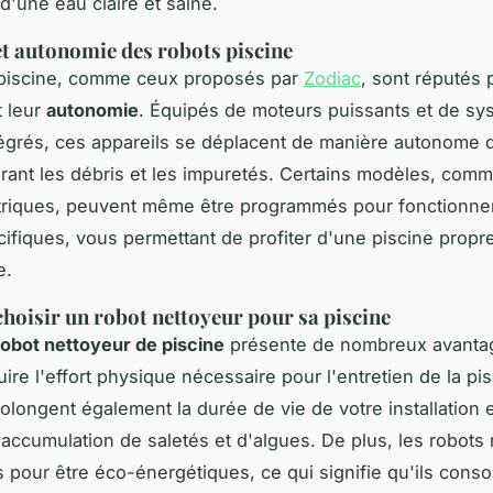
d'une eau claire et saine.
 et autonomie des robots piscine
 piscine, comme ceux proposés par
Zodiac
, sont réputés 
 leur
autonomie
. Équipés de moteurs puissants et de s
intégrés, ces appareils se déplacent de manière autonome 
irant les débris et les impuretés. Certains modèles, comm
triques, peuvent même être programmés pour fonctionne
ifiques, vous permettant de profiter d'une piscine propr
e.
hoisir un robot nettoyeur pour sa piscine
robot nettoyeur de piscine
présente de nombreux avanta
ire l'effort physique nécessaire pour l'entretien de la pi
rolongent également la durée de vie de votre installation 
'accumulation de saletés et d'algues. De plus, les robot
 pour être éco-énergétiques, ce qui signifie qu'ils con