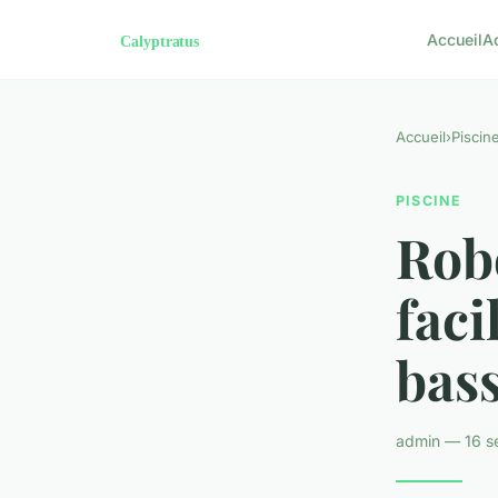
Accueil
A
Accueil
›
Piscin
PISCINE
Robo
faci
bas
admin — 16 s