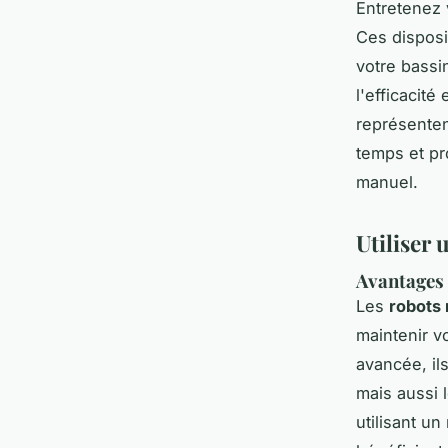
Entretenez 
Ces disposi
votre bassi
l'efficacit
représenten
temps et pr
manuel.
Utiliser 
Avantages 
Les
robots 
maintenir v
avancée, il
mais aussi 
utilisant u