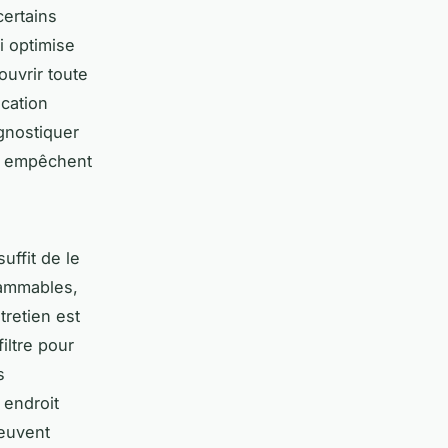
certains
i optimise
ouvrir toute
ication
gnostiquer
l empêchent
suffit de le
rammables,
tretien est
iltre pour
s
 endroit
peuvent