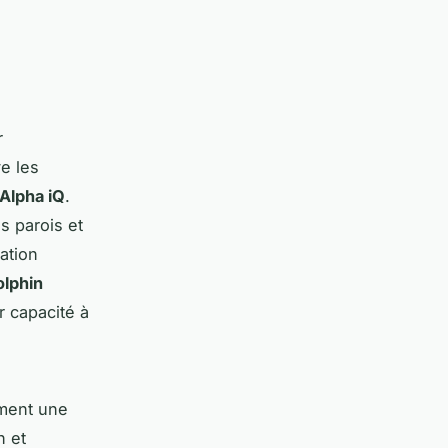
r
ve les
Alpha iQ
.
s parois et
ation
olphin
r capacité à
ment une
n et