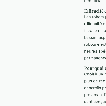
bénéficiant 
Efficacité
Les robots
efficacité
et
filtration 
bassin, asp
robots élec
heures spéc
permanenc
Pourquoi c
Choisir un
plus de rédu
appareils p
prévenant l
sont conçus