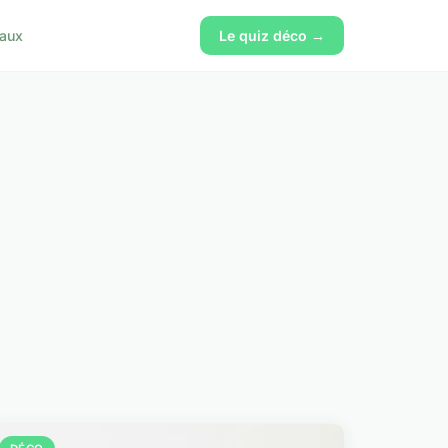
vaux
Le quiz déco →