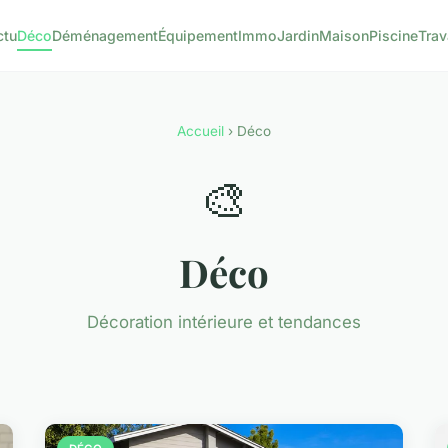
ctu
Déco
Déménagement
Équipement
Immo
Jardin
Maison
Piscine
Tra
Accueil
› Déco
🎨
Déco
Décoration intérieure et tendances