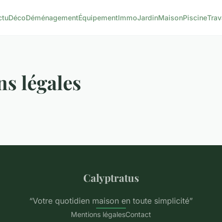
ctu
Déco
Déménagement
Équipement
Immo
Jardin
Maison
Piscine
Tra
s légales
Calyptratus
“Votre quotidien maison en toute simplicité”
Mentions légales
Contact