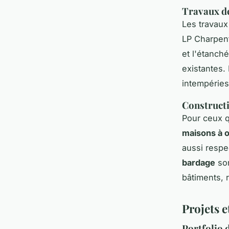
Travaux de
Les travau
LP Charpent
et l'étanché
existantes.
intempéries
Constructi
Pour ceux q
maisons à o
aussi respe
bardage
son
bâtiments, 
Projets e
Portfolio 