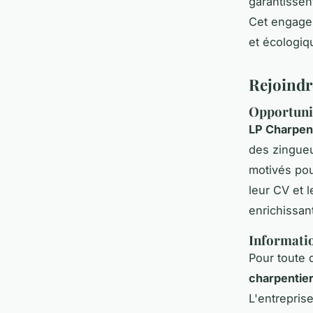
garantissen
Cet engagem
et écologiq
Rejoindr
Opportunit
LP Charpen
des zingueu
motivés pou
leur CV et 
enrichissan
Informatio
Pour toute
charpentie
L'entrepris