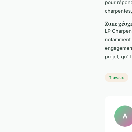
pour répond
charpentes,
Zone géogr
LP Charpent
notamment l
engagement 
projet, qu'
Travaux
A