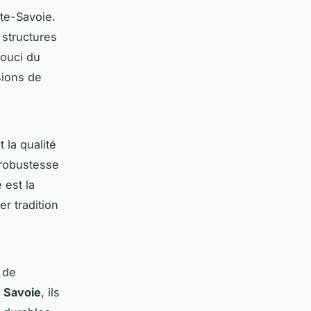
te-Savoie.
 structures
souci du
sions de
 la qualité
 robustesse
 est la
r tradition
n de
é Savoie
, ils