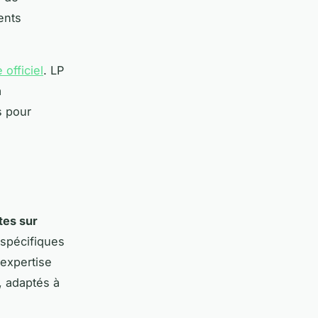
ents
e officiel
. LP
a
s pour
tes sur
 spécifiques
 expertise
, adaptés à