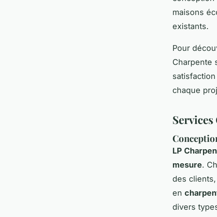
maisons éco
existants.
Pour découvr
Charpente s
satisfactio
chaque proj
Services
Conception
LP Charpen
mesure
. C
des clients,
en
charpent
divers type