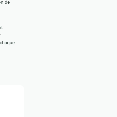
on de
nt
r
 chaque