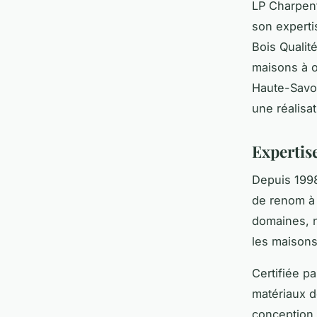
LP Charpent
son experti
Bois Qualité
maisons à os
Haute-Savo
une réalisat
Expertis
Depuis 199
de renom à 
domaines, 
les maison
Certifiée p
matériaux de
conception 