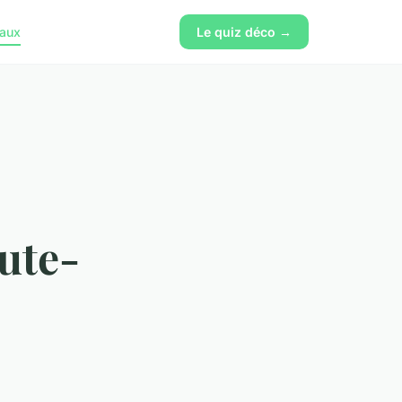
vaux
Le quiz déco →
ute-