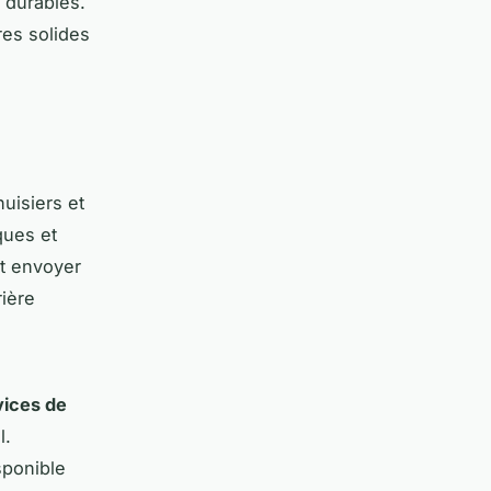
 durables.
res solides
uisiers et
ques et
nt envoyer
rière
vices de
l.
sponible