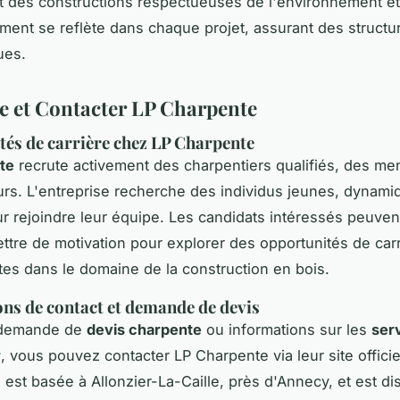
t des constructions respectueuses de l'environnement et
ent se reflète dans chaque projet, assurant des structu
ues.
e et Contacter LP Charpente
és de carrière chez LP Charpente
te
recrute activement des charpentiers qualifiés, des men
rs. L'entreprise recherche des individus jeunes, dynami
r rejoindre leur équipe. Les candidats intéressés peuve
lettre de motivation pour explorer des opportunités de car
tes dans le domaine de la construction en bois.
ns de contact et demande de devis
 demande de
devis charpente
ou informations sur les
ser
r
, vous pouvez contacter LP Charpente via leur site officie
e est basée à Allonzier-La-Caille, près d'Annecy, et est di