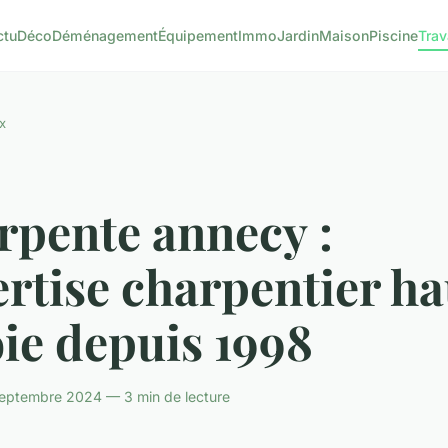
ctu
Déco
Déménagement
Équipement
Immo
Jardin
Maison
Piscine
Tra
x
rpente annecy :
rtise charpentier ha
ie depuis 1998
eptembre 2024 — 3 min de lecture