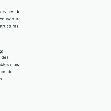
ervices de
 couverture
structures
ge
e des
ables mais
ions de
es