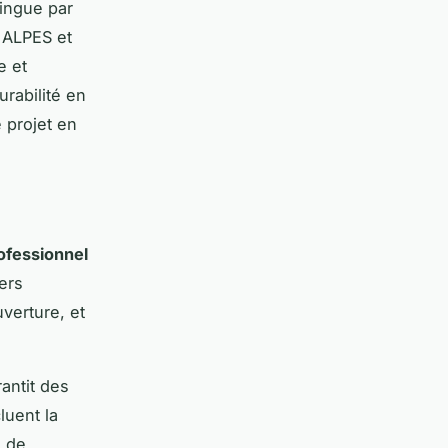
ingue par
S ALPES et
e et
urabilité en
projet en
ofessionnel
ers
uverture, et
rantit des
luent la
n de