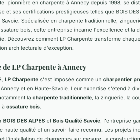
e, pionnière en charpente à Annecy depuis 1998, se dist
se et ses certifications prestigieuses telles que BOIS DE
 Savoie. Spécialisée en charpente traditionnelle, zingueri
sature bois, cette entreprise incarne l'excellence et la d
ie. Découvrez comment LP Charpente transforme chaque 
ion architecturale d'exception.
e de LP Charpente à Annecy
8,
LP Charpente
s'est imposée comme un
charpentier pr
Annecy et en Haute-Savoie. Leur expertise s'étend à div
notamment la
charpente traditionnelle
, la zinguerie, la co
s à
ossature bois
.
ar
BOIS DES ALPES
et
Bois Qualité Savoie
, l'entreprise ga
 haute qualité et un savoir-faire reconnu. Les projets inc
et l'installation de charpentes sur mesure, la constructio