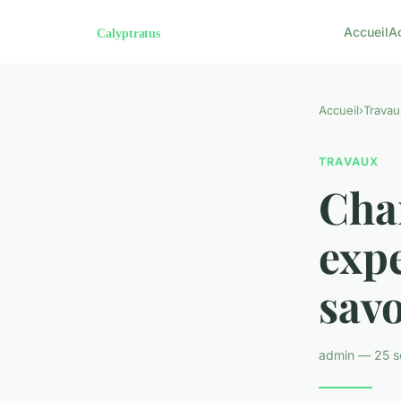
Accueil
A
Accueil
›
Travau
TRAVAUX
Cha
expe
savo
admin — 25 s