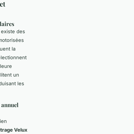
et
laires
 existe des
 motorisées
uent la
électionnent
lleure
litent un
duisant les
n annuel
ien
trage Velux