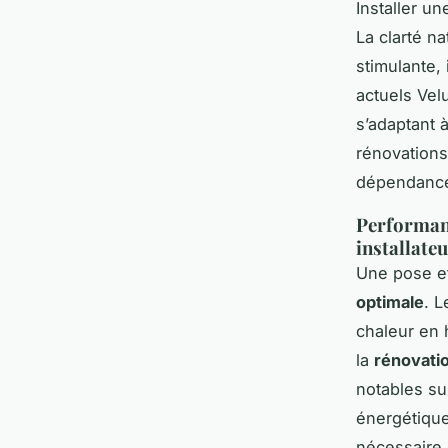
Installer un
La clarté n
stimulante,
actuels Vel
s’adaptant 
rénovations
dépendance 
Performanc
installateu
Une pose ef
optimale
. L
chaleur en 
la
rénovatio
notables su
énergétique 
nécessaire 