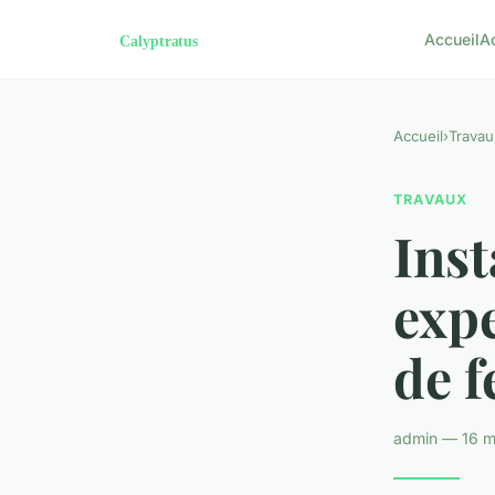
Accueil
A
Accueil
›
Travau
TRAVAUX
Inst
expe
de f
admin — 16 m