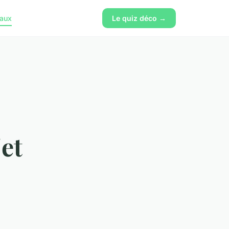
vaux
Le quiz déco →
jet