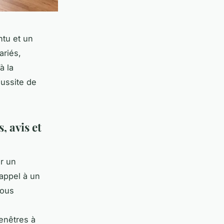
ntu et un
ariés,
à la
éussite de
, avis et
er un
 appel à un
vous
enêtres à