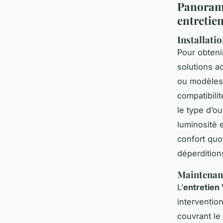
Panorama
entretien
Installati
Pour obten
solutions a
ou modèles 
compatibili
le type d’ou
luminosité e
confort quo
déperdition
Maintenanc
L’
entretien 
interventio
couvrant le