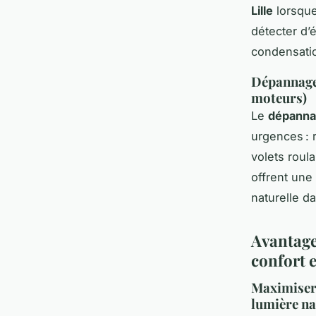
Lille
lorsque
détecter d’
condensatio
Dépannage r
moteurs)
Le
dépannag
urgences : 
volets roul
offrent une 
naturelle da
Avantage
confort 
Maximiser 
lumière na