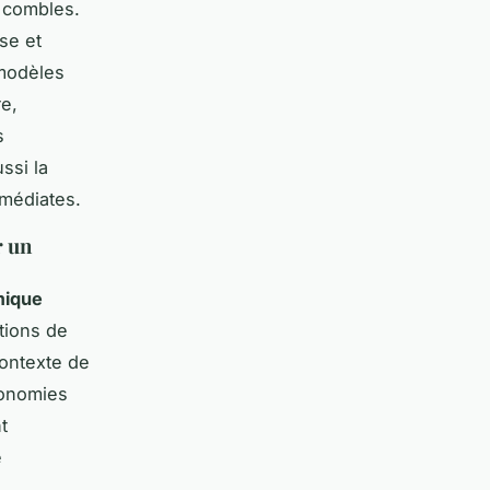
s combles.
se et
 modèles
re,
s
ssi la
mmédiates.
r un
mique
itions de
contexte de
conomies
t
é