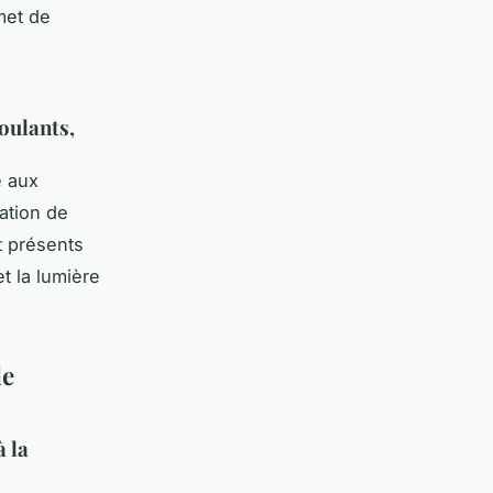
met de
roulants,
e aux
ation de
t présents
et la lumière
le
à la