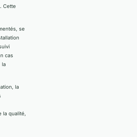
. Cette
mentés, se
tallation
suivi
en cas
 la
ation, la
s
la qualité,