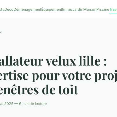
ctu
Déco
Déménagement
Équipement
Immo
Jardin
Maison
Piscine
Tra
x
allateur velux lille :
rtise pour votre pro
enêtres de toit
ai 2025 — 6 min de lecture