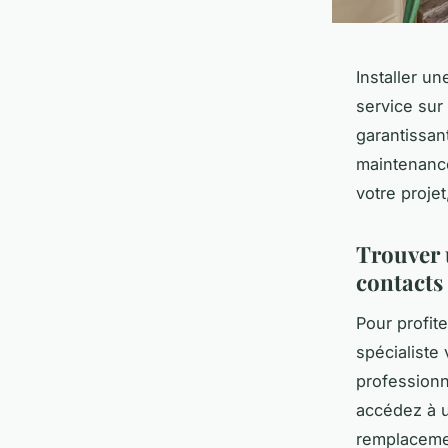
Installer un
service sur
garantissant
maintenance
votre proje
Trouver u
contacts
Pour profite
spécialiste 
profession
accédez à un
remplacemen