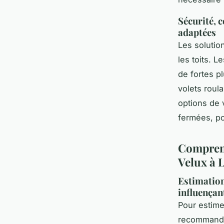
Sécurité, 
adaptées
Les solutio
les toits. 
de fortes p
volets roul
options de 
fermées, po
Comprendr
Velux à L
Estimation
influençan
Pour estime
recommande 