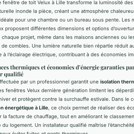
e fenêtre de toit Velux à Lille transforme la luminosité de
aturelle inonde la pièce, créant une atmosphère chaleureu
 idéale pour une chambre ou un bureau sous pente. Les
ux proposent différentes dimensions et options d’ouvertu
à chaque projet, même dans les maisons anciennes ou le
 de combles. Une lumière naturelle bien répartie réduit au
à l’éclairage électrique, contribuant à des économies i
es thermiques et économies d’énergie garanties pa
r qualifié
fectuée par un professionnel garantit une
isolation ther
es fenêtres Velux dernière génération limitent les déperd
hiver et protègent contre la surchauffe estivale. Dans le 
n énergétique à Lille
, ce choix permet de réaliser des é
r la facture de chauffage, tout en améliorant le classemen
du logement. Un installateur qualifié maîtrise l’étanchéit
pour éviter fuites et ponts thermiques.