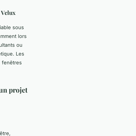
 Velux
iable sous
tamment lors
ultants ou
étique. Les
s fenêtres
 un projet
être,