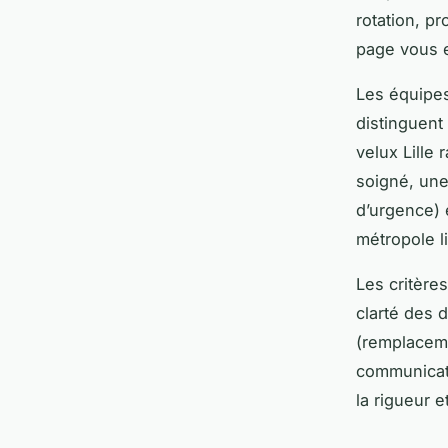
rotation, p
page vous ex
Les équipe
distinguent 
velux Lille 
soigné, une
d’urgence) 
métropole li
Les critères
clarté des d
(remplaceme
communicati
la rigueur 