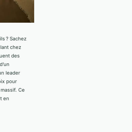
ils ? Sachez
lant chez
quent des
 d’un
un leader
oix pour
s massif. Ce
t en