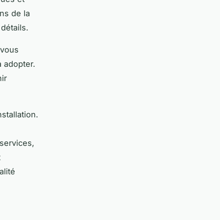
ns de la
détails.
 vous
à adopter.
ir
stallation.
services,
t
lité