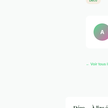
Déco
A
← Voir tous 
Déco — À lire 