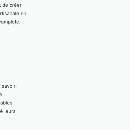
t de créer
rtisanale en
complète.
 savoir-
e
rables
é leurs