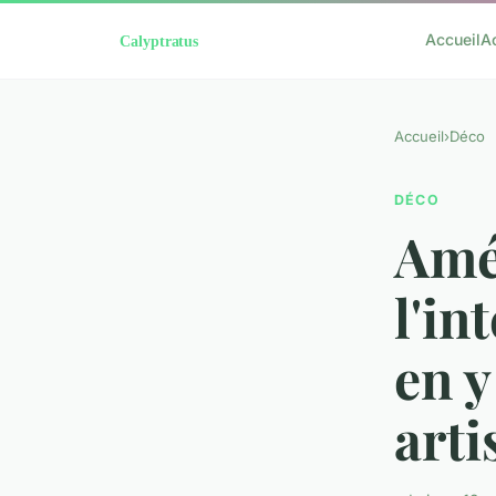
Accueil
A
Accueil
›
Déco
DÉCO
Amél
l'in
en 
arti