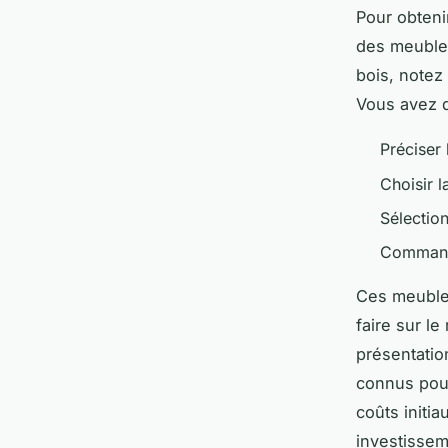
Pour obteni
des meubles
bois, notez
Vous avez d
Préciser
Choisir l
Sélectio
Commande
Ces meubles
faire sur le
présentatio
connus pour
coûts initi
investissem