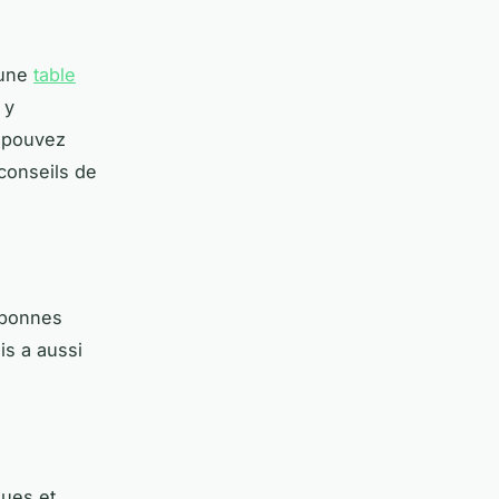
’une
table
 y
s pouvez
 conseils de
 bonnes
is a aussi
ques et