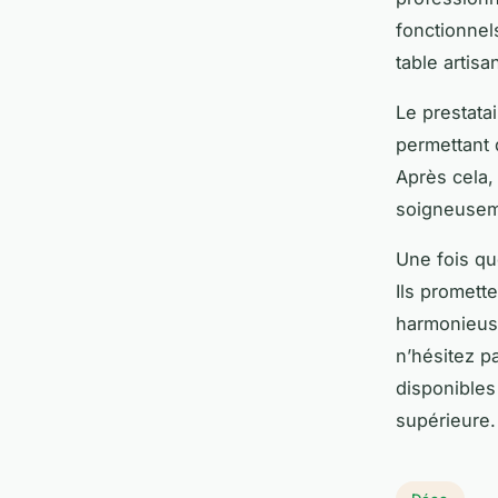
fonctionnel
table artis
Le prestata
permettant d
Après cela, 
soigneuseme
Une fois que
Ils promett
harmonieuse
n’hésitez p
disponibles
supérieure.