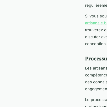
régulièreme
Si vous sou
artisanale b
trouverez d
discuter av
conception.
Processus
Les artisan
compétences
des connais
engagement
Le processu
professionn