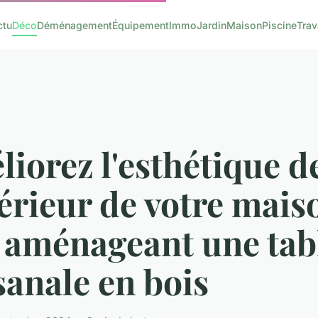
ctu
Déco
Déménagement
Équipement
Immo
Jardin
Maison
Piscine
Tra
iorez l'esthétique d
térieur de votre mais
y aménageant une tab
sanale en bois