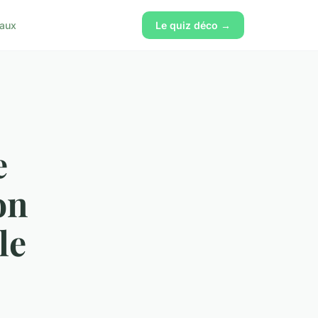
vaux
Le quiz déco →
e
on
le