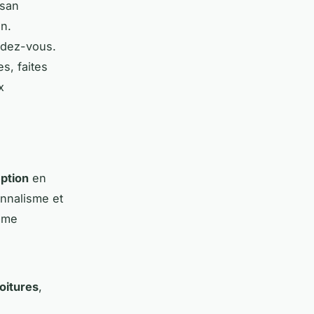
isan
n.
endez-vous.
es, faites
x
ption
en
nnalisme et
amme
oitures
,