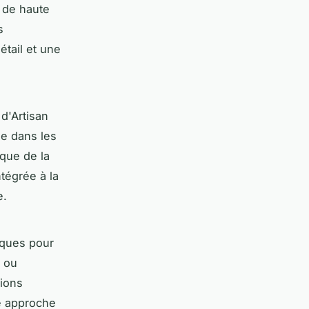
x de haute
s
tail et une
 d'Artisan
le dans les
ique de la
tégrée à la
e.
tiques pour
s ou
tions
te approche