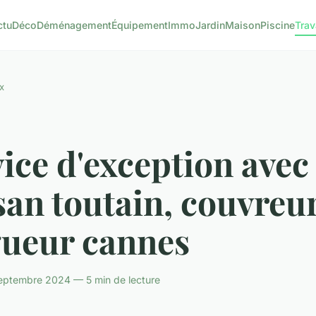
ctu
Déco
Déménagement
Équipement
Immo
Jardin
Maison
Piscine
Tra
x
ice d'exception avec
san toutain, couvreu
gueur cannes
eptembre 2024 — 5 min de lecture