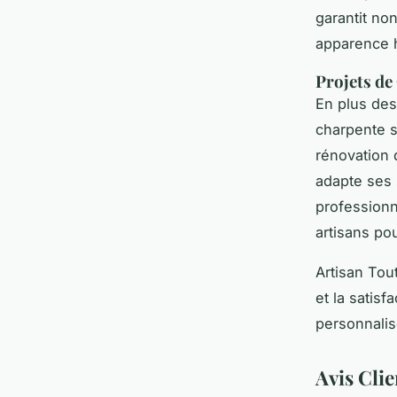
garantit no
apparence h
Projets de
En plus des
charpente s
rénovation 
adapte ses 
professionne
artisans pou
Artisan Tou
et la satisf
personnalis
Avis Cli