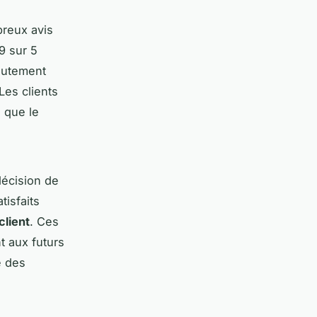
reux avis
9 sur 5
hautement
Les clients
i que le
décision de
tisfaits
client
. Ces
t aux futurs
é des