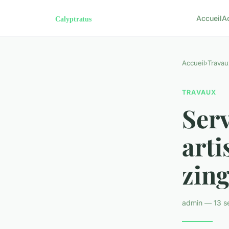
Accueil
A
Accueil
›
Travau
TRAVAUX
Serv
arti
zin
admin — 13 s