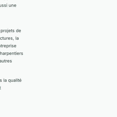
ussi une
 projets de
ctures, la
treprise
charpentiers
'autres
 la qualité
t