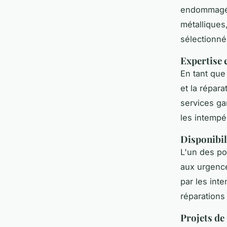
endommagées
métalliques
sélectionnés
Expertise 
En tant qu
et la répar
services ga
les intempér
Disponibili
L'un des po
aux urgenc
par les int
réparations
Projets de