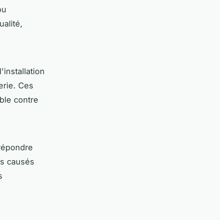
ou
alité,
'installation
erie. Ces
ble contre
 répondre
es causés
s