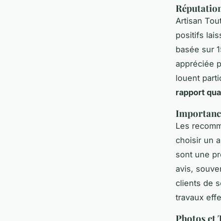
Réputation
Artisan Tou
positifs la
basée sur 1
appréciée 
louent part
rapport qua
Importance
Les recomma
choisir un a
sont une pr
avis, souve
clients de 
travaux effe
Photos et 