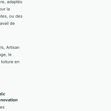
re, adaptés
our la
ntes, ou des
avail de
ls, Artisan
age, le
toiture en
nte
énovation
ses