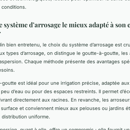
 conditions.
le système d’arrosage le mieux adapté à son 
r
din bien entretenu, le choix du système d’arrosage est cru
aux types d’arrosage, on distingue le goutte-à-goutte, les
-aspersion. Chaque méthode présente des avantages spé
esoins.
-goutte est idéal pour une irrigation précise, adaptée aux
 peu d’eau ou pour des espaces restreints. Il permet d’é
livrant directement aux racines. En revanche, les arroseu
surface et conviennent mieux aux pelouses ou jardins é
 distribution uniforme.
persion, quant à elle, offre un compromis : elle fournit u