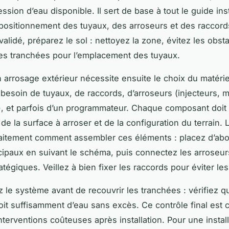
ression d’eau disponible. Il sert de base à tout le guide ins
le positionnement des tuyaux, des arroseurs et des raccord
alidé, préparez le sol : nettoyez la zone, évitez les obsta
es tranchées pour l’emplacement des tuyaux.
on arrosage extérieur nécessite ensuite le choix du matéri
besoin de tuyaux, de raccords, d’arroseurs (injecteurs, m
, et parfois d’un programmateur. Chaque composant doit 
de la surface à arroser et de la configuration du terrain.
rfaitement comment assembler ces éléments : placez d’abo
cipaux en suivant le schéma, puis connectez les arroseur
atégiques. Veillez à bien fixer les raccords pour éviter les
ez le système avant de recouvrir les tranchées : vérifiez 
oit suffisamment d’eau sans excès. Ce contrôle final est c
nterventions coûteuses après installation. Pour une install