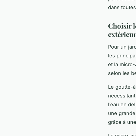
dans toutes
Choisir 
extérieu
Pour un jar
les princip
et la micro
selon les b
Le goutte-à
nécessitant
l’eau en dé
une grande 
grâce à une
La micro-as