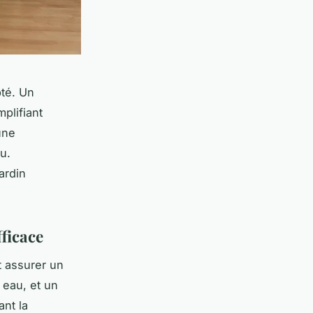
pté. Un
mplifiant
une
u.
ardin
fficace
t assurer un
 eau, et un
ant la