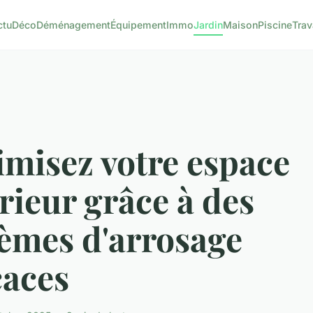
ctu
Déco
Déménagement
Équipement
Immo
Jardin
Maison
Piscine
Tra
imisez votre espace
rieur grâce à des
tèmes d'arrosage
caces