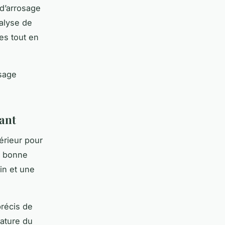
 d’arrosage
alyse de
tes tout en
sage
mant
térieur pour
e bonne
in et une
précis de
nature du