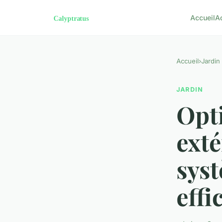
Accueil
A
Accueil
›
Jardin
JARDIN
Opt
exté
sys
effi