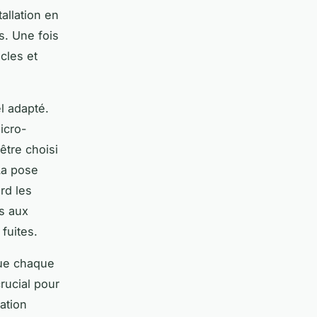
tallation en
s. Une fois
cles et
el adapté.
icro-
être choisi
 La pose
rd les
s aux
 fuites.
que chaque
rucial pour
ation