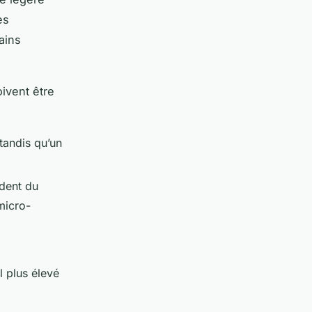
es
rains
ivent être
 tandis qu’un
dent du
micro-
l plus élevé