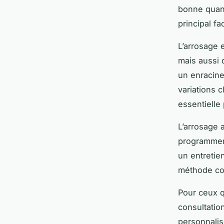
bonne quanti
principal f
L’arrosage 
mais aussi 
un enracine
variations c
essentielle
L’arrosage 
programmer 
un entretien
méthode con
Pour ceux qu
consultati
personnalis