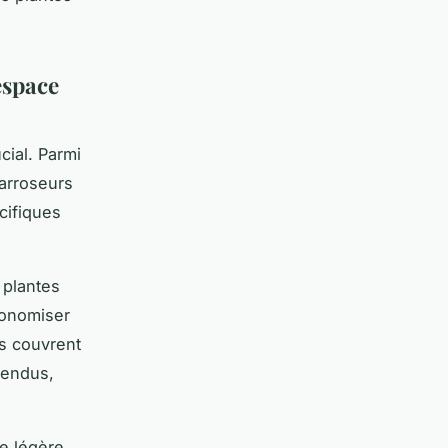
espace
cial. Parmi
 arroseurs
cifiques
 plantes
conomiser
rs couvrent
tendus,
ne légère