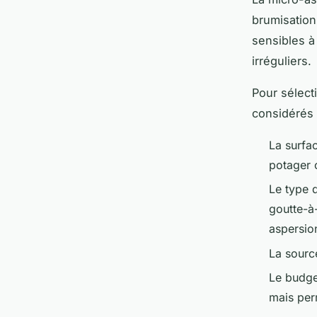
brumisation
sensibles à 
irréguliers.
Pour sélect
considérés 
La surfac
potager 
Le type 
goutte-à
aspersio
La source
Le budget
mais per