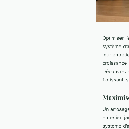
Optimiser l
système d’ar
leur entret
croissance 
Découvrez c
florissant, 
Maximiser
Un arrosage
entretien j
système d’a