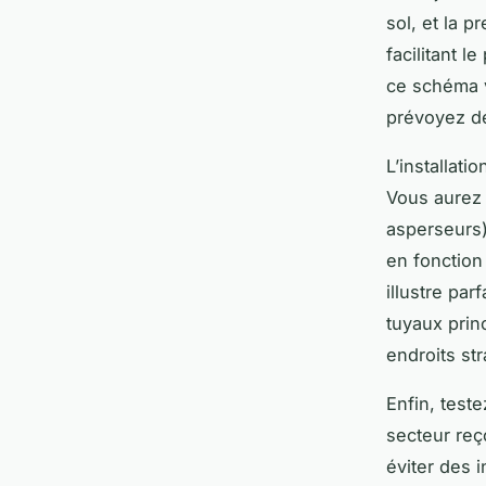
sol, et la p
facilitant 
ce schéma v
prévoyez d
L’installati
Vous aurez 
asperseurs)
en fonction 
illustre pa
tuyaux prin
endroits str
Enfin, test
secteur reç
éviter des i