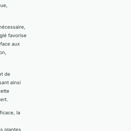
que,
nécessaire,
glé favorise
 face aux
on,
et de
ant ainsi
cette
ert.
ficace, la
es plantes